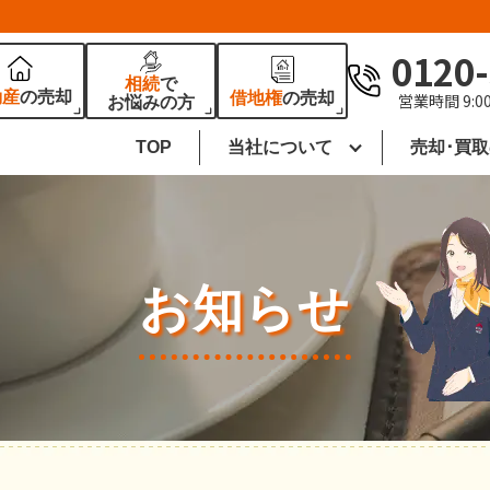
0120-
相続
で
動産
の売却
借地権
の売却
営業時間 9:0
お悩みの方
TOP
当社について
売却･買
お知らせ