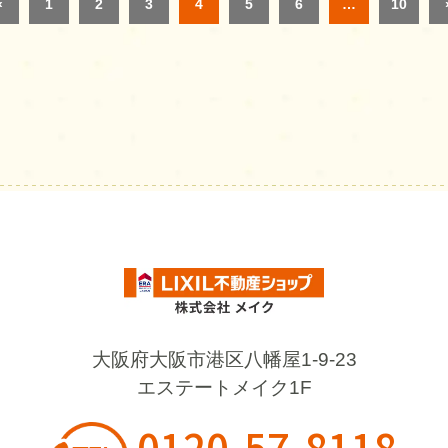
«
1
2
3
4
5
6
…
10
大阪府大阪市港区八幡屋1-9-23
エステートメイク1F
0120-57-8118