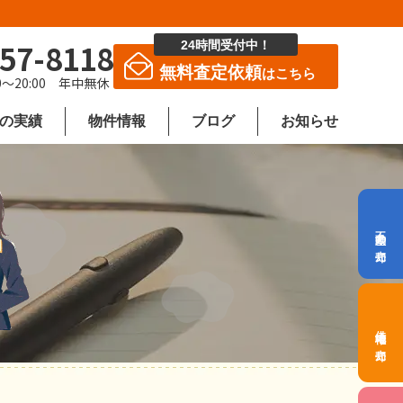
57-8118
24時間受付中！
無料査定依頼
はこちら
0～20:00 年中無休
取の実績
物件情報
ブログ
お知らせ
不動産の売却
借地権の売却