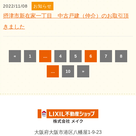
2022/11/08
お知らせ
摂津市新在家一丁目 中古戸建（仲介）のお取引頂
きました
«
1
…
4
5
6
7
8
…
10
»
大阪府大阪市港区八幡屋1-9-23